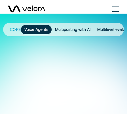
CORE
Voice Agents
Multiposting with AI
Multilevel evalu
Request demo