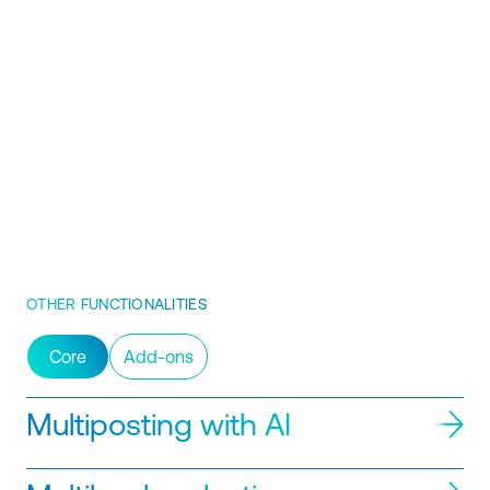
Velora HR now available on AWS
Marketplace: Revolutionizing
recruitment with AI
Velora HR arrives at AWS Marketplace,
offering an AI-powered recruitment solution
that transforms HR processes. Quick
activation!
OTHER FUNCTIONALITIES
Core
Add-ons
Multiposting with AI