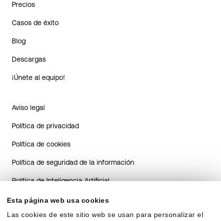
Precios
Casos de éxito
Blog
Descargas
¡Únete al equipo!
Aviso legal
Política de privacidad
Política de cookies
Política de seguridad de la información
Política de Inteligencia Artificial
Guía de transparencia del sistema de IA para candidatos
Esta página web usa cookies
Las cookies de este sitio web se usan para personalizar el
Guía de transparencia sobre el uso de IA en RRHH para