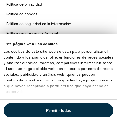
Política de privacidad
Política de cookies
Política de seguridad de la información
Política de Inteligencia Artificial
Guía de transparencia del sistema de IA para candidatos
Esta página web usa cookies
Las cookies de este sitio web se usan para personalizar el
Guía de transparencia sobre el uso de IA en RRHH para
contenido y los anuncios, ofrecer funciones de redes sociales
clientes
y analizar el tráfico. Además, compartimos información sobre
Acuerdo de encargo de tratamiento
el uso que haga del sitio web con nuestros partners de redes
sociales, publicidad y análisis web, quienes pueden
combinarla con otra información que les haya proporcionado
o que hayan recopilado a partir del uso que haya hecho de
sus servicios.
Permitir todas