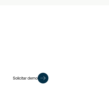
¿Todo listo
empezar?
Solicitar demo