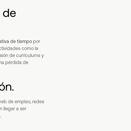
 de
cativa de tiempo
por
ctividades como la
sión de currículums y
una pérdida de
ón.
 web de empleo, redes
 llegar a ser
a
.