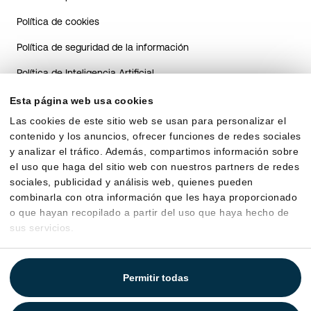
Política de cookies
Política de seguridad de la información
Política de Inteligencia Artificial
Guía de transparencia del sistema de IA para candidatos
Esta página web usa cookies
Las cookies de este sitio web se usan para personalizar el
Guía de transparencia sobre el uso de IA en RRHH para
contenido y los anuncios, ofrecer funciones de redes sociales
clientes
y analizar el tráfico. Además, compartimos información sobre
Acuerdo de encargo de tratamiento
el uso que haga del sitio web con nuestros partners de redes
sociales, publicidad y análisis web, quienes pueden
combinarla con otra información que les haya proporcionado
o que hayan recopilado a partir del uso que haya hecho de
sus servicios.
Permitir todas