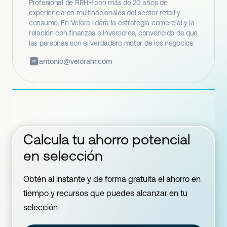
Profesional de RRHH con más de 20 años de
experiencia en multinacionales del sector retail y
consumo. En Velora lidera la estrategia comercial y la
relación con finanzas e inversores, convencido de que
las personas son el verdadero motor de los negocios.
antonio@velorahr.com
in
Calcula tu ahorro potencial
en selección
Obtén al instante y de forma gratuita el ahorro en
tiempo y recursos que puedes alcanzar en tu
selección