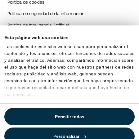
Política de cookies
Política de seguridad de la información
Política de Inteligencia Artificial
Guía de transparencia del sistema de IA para candidatos
Esta página web usa cookies
Las cookies de este sitio web se usan para personalizar el
Guía de transparencia sobre el uso de IA en RRHH para
contenido y los anuncios, ofrecer funciones de redes sociales
clientes
y analizar el tráfico. Además, compartimos información sobre
Acuerdo de encargo de tratamiento
el uso que haga del sitio web con nuestros partners de redes
sociales, publicidad y análisis web, quienes pueden
combinarla con otra información que les haya proporcionado
o que hayan recopilado a partir del uso que haya hecho de
sus servicios.
Permitir todas
Personalizar