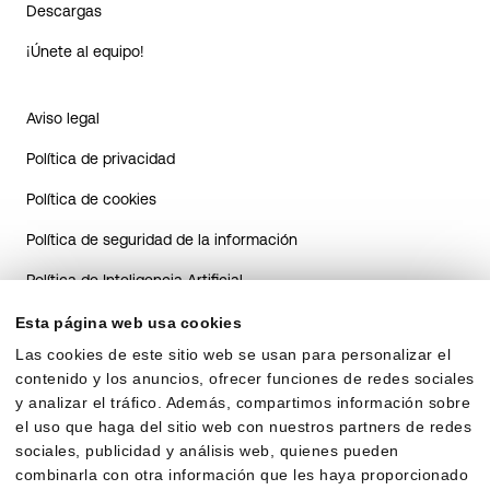
Descargas
¡Únete al equipo!
Aviso legal
Política de privacidad
Política de cookies
Política de seguridad de la información
Política de Inteligencia Artificial
Guía de transparencia del sistema de IA para candidatos
Esta página web usa cookies
Las cookies de este sitio web se usan para personalizar el
Guía de transparencia sobre el uso de IA en RRHH para
contenido y los anuncios, ofrecer funciones de redes sociales
clientes
y analizar el tráfico. Además, compartimos información sobre
Acuerdo de encargo de tratamiento
el uso que haga del sitio web con nuestros partners de redes
sociales, publicidad y análisis web, quienes pueden
combinarla con otra información que les haya proporcionado